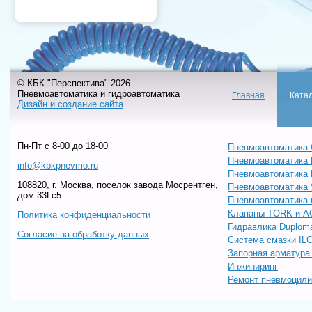
© КБК "Перспектива" 2026
Пневмоавтоматика и гидроавтоматика
Главная
Ката
Дизайн и создание сайта
Пн-Пт c 8-00 до 18-00
Пневмоавтоматика 
Пневмоавтоматика
info@kbkpnevmo.ru
Пневмоавтоматик
108820, г. Москва, поселок завода Мосрентген,
Пневмоавтоматика
дом 33Гс5
Пневмоавтоматика 
Клапаны TORK и A
Политика конфиденциальности
Гидравлика Duploma
Согласие на обработку данных
Система смазки IL
Запорная арматур
Инжиниринг
Ремонт пневмоцил