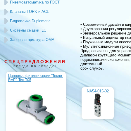
Пневмоавтоматика по ГОСТ
Клапаны TORK и ACL
Гидравлика Duplomatic
• Современный дизайн и ши
• Двусторонняя регулировка
Системы смазки ILC
• Универсальное решение д
• Визуальный индикатор поз
Запорная арматура OMAL
• Пружинные модули обеспе
• Мультипозиционные привод
Предназначены для управле
диапазон крутящего момент
подшипниками скольжения,
СПЕЦПРЕДЛОЖЕНИЯ
длительный
всегда на складе!
срок службы.
Цанговые фитинги серии "Tecno-
RAP". Тип T05
NA54-015-02