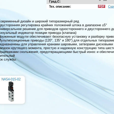
Град.С:
Тех. описание:
Ска
Современный дизайн и широкий типоразмерный ряд
Двусторонняя регулировка крайних положений штока в диапазоне ±5°
Универсальное решение для приводов одностороннего и двустороннего д
Визуальный индикатор позиции привода (клапана)
Пружинные модули обеспечивают безопасную установку и разборку прив
Мультипозиционные приводы (120°, 135° и 180°) для отдельных типоразм
едназначены для управления кранами шаровыми, затворами дисковыми 
апазон крутящего момента, простую и надежную конструкцию типа шес
дшипниками скольжения, предотвращающими быстрый износ и обеспечи
ительный
ок службы.
NA54-015-02