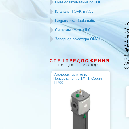
Пневмоавтоматика по ГОСТ
Клапаны TORK и ACL
Гидравлика Duplomatic
• 
• 
Системы смазки ILC
• 
• 
Запорная арматура OMAL
• 
• 
Пр
ди
по
СПЕЦПРЕДЛОЖЕНИЯ
дл
всегда на складе!
ср
Маслораспылители.
Присоединение 1/4 -1. Серия
T1700