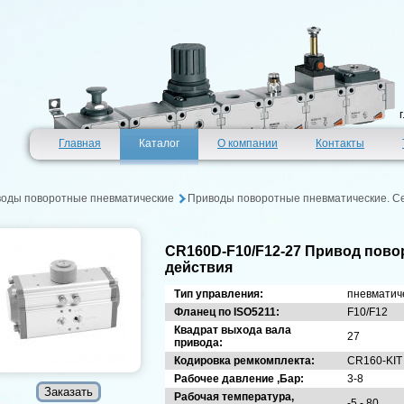
Главная
Каталог
О компании
Контакты
оды поворотные пневматические
Приводы поворотные пневматические. С
CR160D-F10/F12-27 Привод пов
действия
Тип управления:
пневматич
Фланец по ISO5211:
F10/F12
Квадрат выхода вала
27
привода:
Кодировка ремкомплекта:
CR160-KIT
Рабочее давление ,Бар:
3-8
Рабочая температура,
-5 - 80