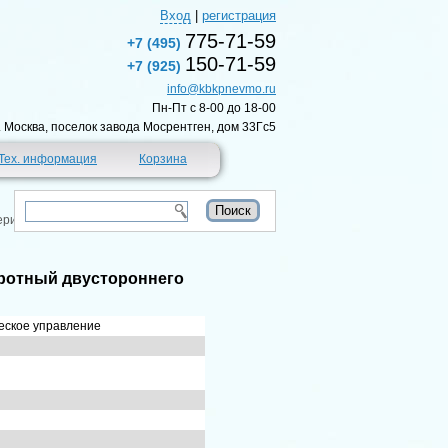
Вход
|
регистрация
775-71-59
+7 (495)
150-71-59
+7 (925)
info@kbkpnevmo.ru
Пн-Пт c 8-00 до 18-00
г. Москва, поселок завода Мосрентген, дом 33Гс5
Тех. информация
Корзина
ерия CR
оротный двустороннего
еское управление