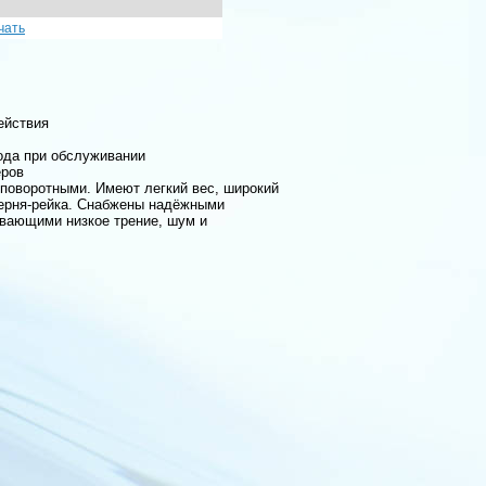
чать
ействия
ода при обслуживании
еров
поворотными. Имеют легкий вес, широкий
терня-рейка. Снабжены надёжными
вающими низкое трение, шум и