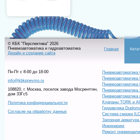
© КБК "Перспектива" 2026
Пневмоавтоматика и гидроавтоматика
Главная
Ката
Дизайн и создание сайта
Пн-Пт c 8-00 до 18-00
Пневмоавтоматика 
Пневмоавтоматика
info@kbkpnevmo.ru
Пневмоавтоматик
108820, г. Москва, поселок завода Мосрентген,
Пневмоавтоматика
дом 33Гс5
Пневмоавтоматика 
Клапаны TORK и A
Политика конфиденциальности
Гидравлика Duploma
Согласие на обработку данных
Система смазки IL
Запорная арматур
Инжиниринг
Ремонт пневмоцил