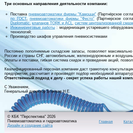
Три основных направления деятельности компании:
Поставка
пневмоавтоматики фирмы "Камоцци"
(Партнёрское согл
по ГОСТ
,
пневмоавтоматики фирмы "Фесто"
(Партнерское согл
Duplomatic
,
клапанов TORK и ACL
,
систем централизованной смазк
Инжиниринговые работы
: модернизация устаревшего оборудован
технологий;
Производство шкафов управления пневмосистемами
Постоянно пополняемые складские запасы, позволяют максимально
России и страны СНГ, автомобильным, железнодорожным и воздушны
оплаты и поставки, гибкая система скидок и проведение акций, позво
Квалифицированный персонал компании даст грамотную консультацию
предприятии, рассчитает и произведёт подбор необходимой аппарату
Ответственный подход к делу - секрет успеха работы нашей комп
С Уважением,
Генеральный директор Блинков Н.Е.
© КБК "Перспектива" 2026
Пневмоавтоматика и гидроавтоматика
Главная
Ката
Дизайн и создание сайта