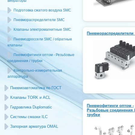
вибраторы
Подготовка сжатого воздуха SMC
Пневмораспределители SMC
Клапаны электромагнитные SMC
Пневмораспределители
Пневмодроссели SMC / обратные
клапаны
Пневмофитинги оптом - Резьбовые
соединения / трубки
Контрольно-измерительная
аппаратура
Пневмоавтоматика по ГОСТ
Клапаны TORK и ACL
Пневмофитинги оптом -
Гидравлика Duplomatic
Резьбовые соединения 
трубки
Системы смазки ILC
Запорная арматура OMAL