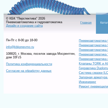
© КБК "Перспектива" 2026
Пневмоавтоматика и гидроавтоматика
Главная
Ката
Дизайн и создание сайта
Пн-Пт c 8-00 до 18-00
Пневмоавтоматика 
Пневмоавтоматика
info@kbkpnevmo.ru
Пневмоавтоматик
108820, г. Москва, поселок завода Мосрентген,
Пневмоавтоматика
дом 33Гс5
Пневмоавтоматика 
Клапаны TORK и A
Политика конфиденциальности
Гидравлика Duploma
Согласие на обработку данных
Система смазки IL
Запорная арматур
Инжиниринг
Ремонт пневмоцил