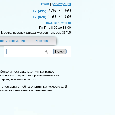
Вход
|
регистрация
775-71-59
+7 (495)
150-71-59
+7 (925)
info@kbkpnevmo.ru
Пн-Пт c 8-00 до 18-00
г. Москва, поселок завода Мосрентген, дом 33Гс5
Тех. информация
Корзина
ботке и поставке различных видов
й и прочих отраслей промышленности.
паром, маслом и газом.
сплуатации в неблагоприятных условиях. В
игурацию механизмов химических, с