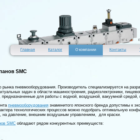
Главная
Каталог
О компании
Контакты
апанов SMC
о рынка пневмооборудования. Производитель специализируется на разра
ктуальных задач в области машиностроения, радиоэлектроники, пищево
предназначенные для работы с водной, воздушной, вакуумной средой, 
ента
пневмооборудования
знаменитого японского бренда допустимы к эк
рактера технологических процессов можно подобрать оптимальную конф
, на давление, внешним воздушным управлением, для краски.
анов SMC
обладают рядом конкурентных преимуществ: