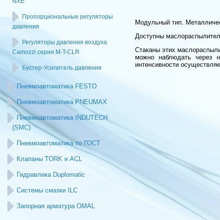
NXE
Пропорциональные регуляторы
Модульный тип. Металличес
давления
Доступны маслораспылители
Регуляторы давления воздуха
Стаканы этих маслораспыли
Camozzi серии M-T-CLR
можно наблюдать через н
интенсивности осуществляе
Бустер-Усилитель давления
Пневмоавтоматика FESTO
Пневмоавтоматика PNEUMAX
Пневмоавтоматика INDUTECH
(SMC)
Пневмоавтоматика по ГОСТ
Клапаны TORK и ACL
Гидравлика Duplomatic
Системы смазки ILC
Запорная арматура OMAL