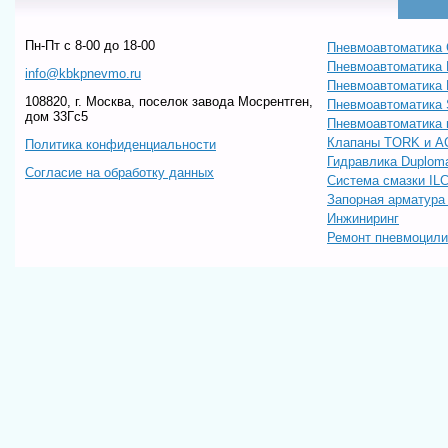
Пн-Пт c 8-00 до 18-00
Пневмоавтоматика 
Пневмоавтоматика
info@kbkpnevmo.ru
Пневмоавтоматик
108820, г. Москва, поселок завода Мосрентген,
Пневмоавтоматика
дом 33Гс5
Пневмоавтоматика 
Клапаны TORK и A
Политика конфиденциальности
Гидравлика Duploma
Согласие на обработку данных
Система смазки IL
Запорная арматур
Инжиниринг
Ремонт пневмоцил