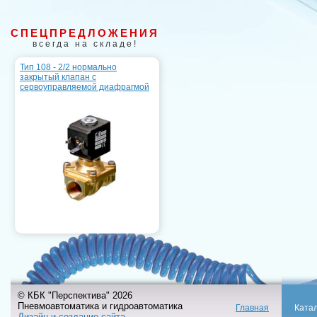
СПЕЦПРЕДЛОЖЕНИЯ
всегда на складе!
Тип 108 - 2/2 нормально
закрытый клапан с
сервоуправляемой диафрагмой
© КБК "Перспектива" 2026
Пневмоавтоматика и гидроавтоматика
Главная
Ката
Дизайн и создание сайта