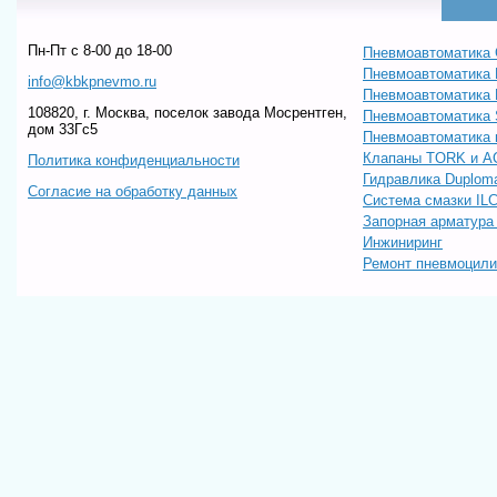
Пн-Пт c 8-00 до 18-00
Пневмоавтоматика 
Пневмоавтоматика
info@kbkpnevmo.ru
Пневмоавтоматик
108820, г. Москва, поселок завода Мосрентген,
Пневмоавтоматика
дом 33Гс5
Пневмоавтоматика 
Клапаны TORK и A
Политика конфиденциальности
Гидравлика Duploma
Согласие на обработку данных
Система смазки IL
Запорная арматур
Инжиниринг
Ремонт пневмоцил