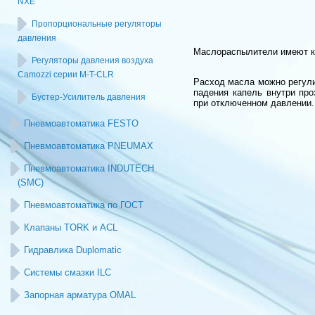
NXE
Пропорциональные регуляторы
давления
Маслораспылители имеют ко
Регуляторы давления воздуха
Camozzi серии M-T-CLR
Расход масла можно регули
падения капель внутри про
Бустер-Усилитель давления
при отключенном давлении.
Пневмоавтоматика FESTO
Пневмоавтоматика PNEUMAX
Пневмоавтоматика INDUTECH
(SMC)
Пневмоавтоматика по ГОСТ
Клапаны TORK и ACL
Гидравлика Duplomatic
Системы смазки ILC
Запорная арматура OMAL