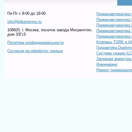
Пн-Пт c 8-00 до 18-00
Пневмоавтоматика 
Пневмоавтоматика
info@kbkpnevmo.ru
Пневмоавтоматик
108820, г. Москва, поселок завода Мосрентген,
Пневмоавтоматика
дом 33Гс5
Пневмоавтоматика 
Клапаны TORK и A
Политика конфиденциальности
Гидравлика Duploma
Согласие на обработку данных
Система смазки IL
Запорная арматур
Инжиниринг
Ремонт пневмоцил