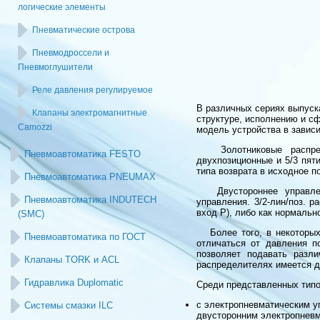
логические элементы
Пневматические острова
Пневмодроссели и
Пневмоглушители
Реле давления регулируемое
В различных сериях выпуск
Клапаны электромагнитные
структуре, исполнению и с
Camozzi
модель устройства в зависи
Золотниковые распредел
Пневмоавтоматика FESTO
двухпозиционные и 5/3 пят
типа возврата в исходное п
Пневмоавтоматика PNEUMAX
Двустороннее управлени
Пневмоавтоматика INDUTECH
управления. 3/2-лин/поз. 
вход Р), либо как нормальн
(SMC)
Более того, в некоторых 
Пневмоавтоматика по ГОСТ
отличаться от давления по
позволяет подавать разл
Клапаны TORK и ACL
распределителях имеется д
Гидравлика Duplomatic
Среди представленных типо
с электропневматическим у
Системы смазки ILC
двусторонним электропнев