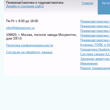
Пневмоавтоматика и гидроавтоматика
Главная
Ката
Дизайн и создание сайта
Пн-Пт c 8-00 до 18-00
Пневмоавтоматика 
Пневмоавтоматика
info@kbkpnevmo.ru
Пневмоавтоматик
108820, г. Москва, поселок завода Мосрентген,
Пневмоавтоматика
дом 33Гс5
Пневмоавтоматика 
Клапаны TORK и A
Политика конфиденциальности
Гидравлика Duploma
Согласие на обработку данных
Система смазки IL
Запорная арматур
Инжиниринг
Ремонт пневмоцил