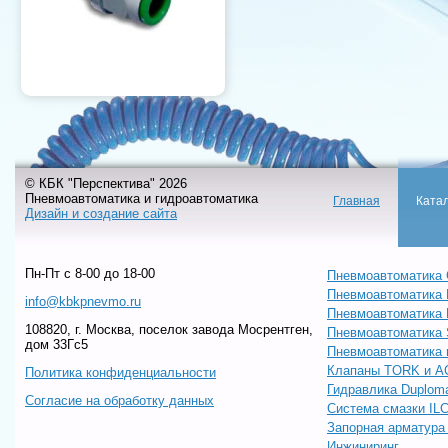
© КБК "Перспектива" 2026
Пневмоавтоматика и гидроавтоматика
Главная
Ката
Дизайн и создание сайта
Пн-Пт c 8-00 до 18-00
Пневмоавтоматика 
Пневмоавтоматика
info@kbkpnevmo.ru
Пневмоавтоматик
108820, г. Москва, поселок завода Мосрентген,
Пневмоавтоматика
дом 33Гс5
Пневмоавтоматика 
Клапаны TORK и A
Политика конфиденциальности
Гидравлика Duploma
Согласие на обработку данных
Система смазки IL
Запорная арматур
Инжиниринг