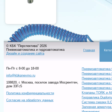
© КБК "Перспектива" 2026
Пневмоавтоматика и гидроавтоматика
Главная
Ката
Дизайн и создание сайта
Пн-Пт c 8-00 до 18-00
Пневмоавтоматика 
Пневмоавтоматика
info@kbkpnevmo.ru
Пневмоавтоматик
108820, г. Москва, поселок завода Мосрентген,
Пневмоавтоматика
дом 33Гс5
Пневмоавтоматика 
Клапаны TORK и A
Политика конфиденциальности
Гидравлика Duploma
Согласие на обработку данных
Система смазки IL
Запорная арматур
Инжиниринг