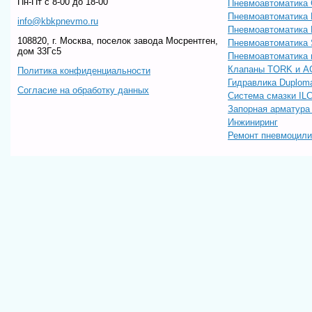
Пн-Пт c 8-00 до 18-00
Пневмоавтоматика 
Пневмоавтоматика
info@kbkpnevmo.ru
Пневмоавтоматик
108820, г. Москва, поселок завода Мосрентген,
Пневмоавтоматика
дом 33Гс5
Пневмоавтоматика 
Клапаны TORK и A
Политика конфиденциальности
Гидравлика Duploma
Согласие на обработку данных
Система смазки IL
Запорная арматур
Инжиниринг
Ремонт пневмоцил