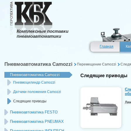
Комплексные поставки
пневмоавтоматики
Главная
Ка
Пневмоавтоматика Camozzi
Перемещение Сamozzi
Следя
Пневмоавтоматика Camozzi
Следящие приводы
Пневмоцилиндр Camozzi
Сл
Датчики положения Camozzi
об
Следящие приводы
Лин
Пневмоавтоматика FESTO
Пневмоавтоматика PNEUMAX
Пневмоавтоматика INDUTECH