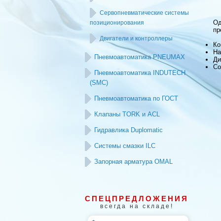
Сервопневматические системы
Од
позиционирования
пр
Двигатели и контроллеры
Ко
На
Пневмоавтоматика PNEUMAX
Ди
Со
Пневмоавтоматика INDUTECH
(SMC)
Пневмоавтоматика по ГОСТ
Клапаны TORK и ACL
Гидравлика Duplomatic
Системы смазки ILC
Запорная арматура OMAL
СПЕЦПРЕДЛОЖЕНИЯ
всегда на складе!