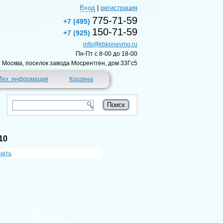
Вход
|
регистрация
775-71-59
+7 (495)
150-71-59
+7 (925)
info@kbkpnevmo.ru
Пн-Пт c 8-00 до 18-00
г. Москва, поселок завода Мосрентген, дом 33Гс5
Тех. информация
Корзина
10
чать