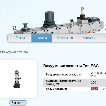
Главная
Каталог
О компании
Контакты
Вакуумная техника
Вакуумные захваты Тип ESG
2, 4, 6, 8, 
Вакуумная присоска, мм:
200
Диапазон температур, не
200
более, °C:
Документация:
Ска