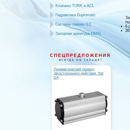
Клапаны TORK и ACL
Гидравлика Duplomatic
За
по
Системы смазки ILC
6 
20
Запорная арматура OMAL
СПЕЦПРЕДЛОЖЕНИЯ
всегда на складе!
Пневматический привод
двухстороннего действия. Тип
DA