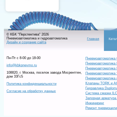
© КБК "Перспектива" 2026
Пневмоавтоматика и гидроавтоматика
Главная
Ката
Дизайн и создание сайта
Пн-Пт c 8-00 до 18-00
Пневмоавтоматика 
Пневмоавтоматика
info@kbkpnevmo.ru
Пневмоавтоматик
108820, г. Москва, поселок завода Мосрентген,
Пневмоавтоматика
дом 33Гс5
Пневмоавтоматика 
Клапаны TORK и A
Политика конфиденциальности
Гидравлика Duploma
Согласие на обработку данных
Система смазки IL
Запорная арматур
Инжиниринг
Ремонт пневмоцил