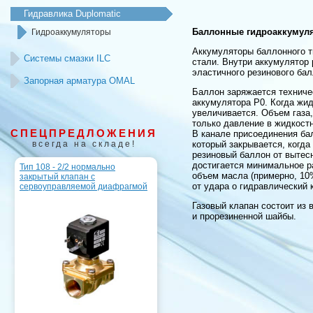
Гидравлика Duplomatic
Баллонные гидроаккумул
Гидроаккумуляторы
Аккумуляторы баллонного т
Системы смазки ILC
стали. Внутри аккумулятор 
эластичного резинового бал
Запорная арматура OMAL
Баллон заряжается техниче
аккумулятора Р0. Когда жид
увеличивается. Объем газа,
только давление в жидкостн
СПЕЦПРЕДЛОЖЕНИЯ
В канале присоединения ба
всегда на складе!
который закрывается, когд
резиновый баллон от вытесн
достигается минимальное р
Тип 108 - 2/2 нормально
объем масла (примерно, 10
закрытый клапан с
от удара о гидравлический 
сервоуправляемой диафрагмой
Газовый клапан состоит из 
и прорезиненной шайбы.