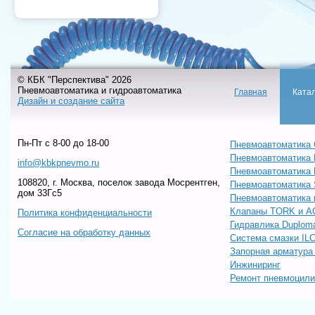
© КБК "Перспектива" 2026
Пневмоавтоматика и гидроавтоматика
Главная
Ката
Дизайн и создание сайта
Пн-Пт c 8-00 до 18-00
Пневмоавтоматика 
Пневмоавтоматика
info@kbkpnevmo.ru
Пневмоавтоматик
108820, г. Москва, поселок завода Мосрентген,
Пневмоавтоматика
дом 33Гс5
Пневмоавтоматика 
Клапаны TORK и A
Политика конфиденциальности
Гидравлика Duploma
Согласие на обработку данных
Система смазки IL
Запорная арматур
Инжиниринг
Ремонт пневмоцил