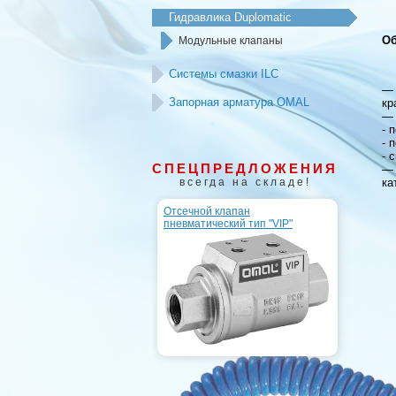
Гидравлика Duplomatic
Об
Модульные клапаны
Системы смазки ILC
— 
Запорная арматура OMAL
кр
— 
- 
- 
- 
СПЕЦПРЕДЛОЖЕНИЯ
— 
всегда на складе!
ка
Отсечной клапан
пневматический тип "VIP"