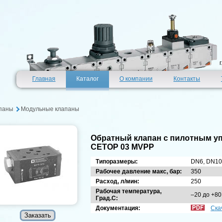
Главная
Каталог
О компании
Контакты
паны
Модульные клапаны
Обратный клапан с пилотным уп
СЕТОР 03 MVPP
Типоразмеры:
DN6, DN10
Рабочее давление макс, бар:
350
Расход, л/мин:
250
Рабочая температура,
–20 до +80
Град.С:
Документация:
Ска