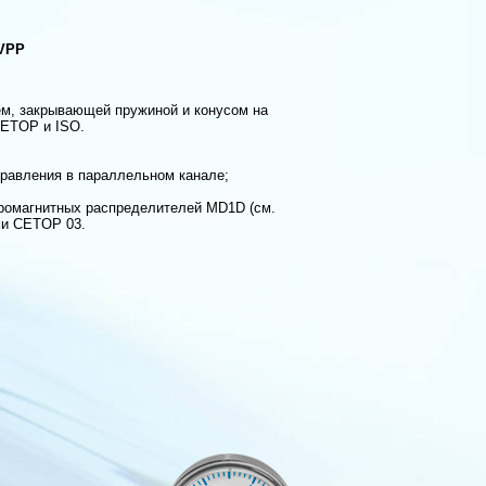
MVPP
ем, закрывающей пружиной и конусом на
CETOP и ISO.
правления в параллельном канале;
ромагнитных распределителей MD1D (см.
ми CETOP 03.