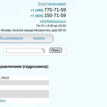
Вход
|
регистрация
775-71-59
+7 (495)
150-71-59
+7 (925)
info@kbkpnevmo.ru
Пн-Пт c 8-00 до 18-00
г. Москва, поселок завода Мосрентген, дом 33Гс5
Тех. информация
Корзина
равлением (гидрозамок);
, DN16
чать