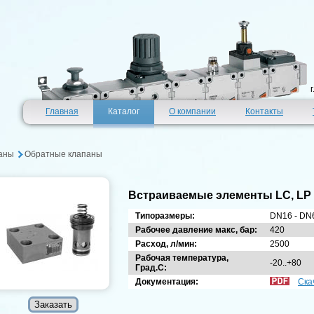
Главная
Каталог
О компании
Контакты
аны
Обратные клапаны
Встраиваемые элементы LC, LP
Типоразмеры:
DN16 - DN
Рабочее давление макс, бар:
420
Расход, л/мин:
2500
Рабочая температура,
-20..+80
Град.С:
Документация:
Ска