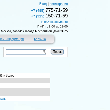
Вход
|
регистрация
775-71-59
+7 (495)
150-71-59
+7 (925)
info@kbkpnevmo.ru
Пн-Пт c 8-00 до 18-00
г. Москва, поселок завода Мосрентген, дом 33Гс5
Тех. информация
Корзина
63 и более
чать