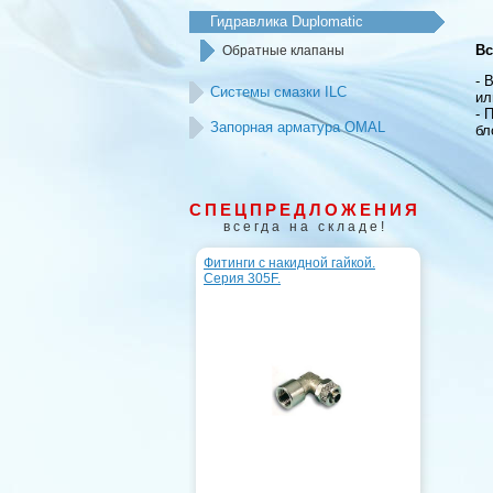
Гидравлика Duplomatic
Вс
Обратные клапаны
- 
Системы смазки ILC
ил
- 
Запорная арматура OMAL
бл
СПЕЦПРЕДЛОЖЕНИЯ
всегда на складе!
Фитинги с накидной гайкой.
Серия 305F.