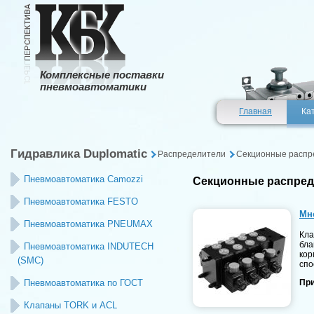
Комплексные поставки
пневмоавтоматики
Главная
Ка
Гидравлика Duplomatic
Распределители
Секционные распр
Пневмоавтоматика Camozzi
Секционные распред
Пневмоавтоматика FESTO
Мн
Пневмоавтоматика PNEUMAX
Кла
бла
Пневмоавтоматика INDUTECH
кор
(SMC)
спо
Пневмоавтоматика по ГОСТ
При
Клапаны TORK и ACL