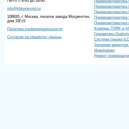
Пн-Пт c 8-00 до 18-00
Пневмоавтоматика 
Пневмоавтоматика
info@kbkpnevmo.ru
Пневмоавтоматик
108820, г. Москва, поселок завода Мосрентген,
Пневмоавтоматика
дом 33Гс5
Пневмоавтоматика 
Клапаны TORK и A
Политика конфиденциальности
Гидравлика Duploma
Согласие на обработку данных
Система смазки IL
Запорная арматур
Инжиниринг
Ремонт пневмоцил