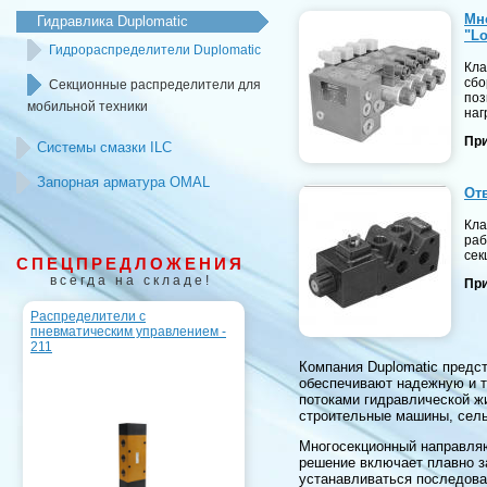
Мн
Гидравлика Duplomatic
"Lo
Гидрораспределители Duplomatic
Кла
сбо
Секционные распределители для
поз
мобильной техники
наг
При
Системы смазки ILC
Запорная арматура OMAL
От
Кла
раб
сек
СПЕЦПРЕДЛОЖЕНИЯ
всегда на складе!
При
Распределители с
пневматическим управлением -
211
Компания Duplomatic предс
обеспечивают надежную и т
потоками гидравлической жи
строительные машины, сель
Многосекционный направляю
решение включает плавно з
устанавливаться последова