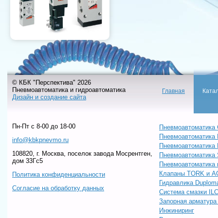
© КБК "Перспектива" 2026
Пневмоавтоматика и гидроавтоматика
Главная
Ката
Дизайн и создание сайта
Пн-Пт c 8-00 до 18-00
Пневмоавтоматика 
Пневмоавтоматика
info@kbkpnevmo.ru
Пневмоавтоматик
108820, г. Москва, поселок завода Мосрентген,
Пневмоавтоматика
дом 33Гс5
Пневмоавтоматика 
Клапаны TORK и A
Политика конфиденциальности
Гидравлика Duploma
Согласие на обработку данных
Система смазки IL
Запорная арматур
Инжиниринг