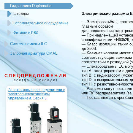
Гидравлика Duplomatic
Электрические разъемы 
Штекеры
— Электроразъёмы, соответ
Вспомогательное оборудовение
главным образом
для подключения электрома
Фитинги и РВД
— При надлежащей установк
спецификациями EN60529, к
Системы смазки ILC
— Класс изоляции, таким о
до 250В.
— Клемная колодка может в
Запорная арматура OMAL
соответствующим зажимам и
соответствии с разводкой (
— Электроразъёмы EC могут
тип A, электроразъём с дв
СПЕЦПРЕДЛОЖЕНИЯ
тип B, с индикатором (может
тип D, с выпрямительным 
всегда на складе!
тип H, с резистивно-ёмкост
— Разъемы могут поставлять
Золотниковые распределители с
или "b" распределителя (за
электропневматическим
— Поставляются с крепёжн
управлением. Серия 3.