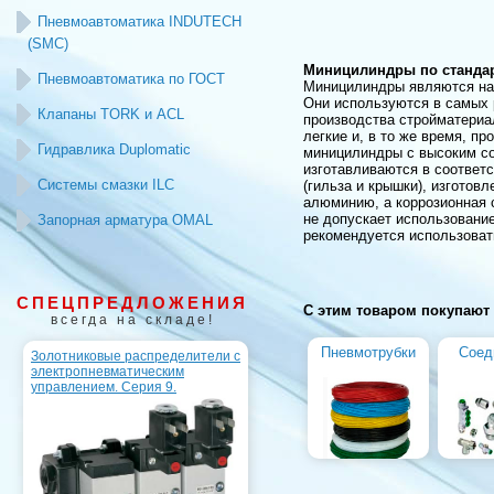
Пневмоавтоматика INDUTECH
(SMC)
Миницилиндры по стандарту
Пневмоавтоматика по ГОСТ
Миницилиндры являются на
Они используются в самых 
Клапаны TORK и ACL
производства стройматериа
легкие и, в то же время, п
Гидравлика Duplomatic
миницилиндры с высоким со
изготавливаются в соответс
Системы смазки ILC
(гильза и крышки), изготов
алюминию, а коррозионная 
не допускает использовани
Запорная арматура OMAL
рекомендуется использоват
СПЕЦПРЕДЛОЖЕНИЯ
С этим товаром покупают
всегда на складе!
Пневмотрубки
Соед
Золотниковые распределители с
электропневматическим
управлением. Серия 9.