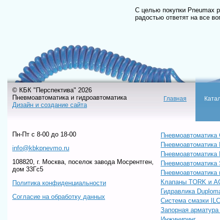
С целью покупки Pneumax ре
радостью ответят на все во
© КБК "Перспектива" 2026
Пневмоавтоматика и гидроавтоматика
Главная
Ката
Дизайн и создание сайта
Пн-Пт c 8-00 до 18-00
Пневмоавтоматика 
Пневмоавтоматика
info@kbkpnevmo.ru
Пневмоавтоматик
108820, г. Москва, поселок завода Мосрентген,
Пневмоавтоматика
дом 33Гс5
Пневмоавтоматика 
Клапаны TORK и A
Политика конфиденциальности
Гидравлика Duploma
Согласие на обработку данных
Система смазки IL
Запорная арматур
Инжиниринг