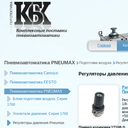
Комплексные поставки
пневмоавтоматики
Главная
Ка
Пневмоавтоматика PNEUMAX
Подготовка воздуха
Регуля
Пневмоавтоматика Camozzi
Регуляторы давлени
Пневмоавтоматика FESTO
Ре
Пневмоавтоматика PNEUMAX
При
Блоки подготовки воздуха. Серия
Рег
1/8
1700
дав
мон
Усилители давления. Серия 1700
+50
Диа
Регуляторы давления Pneumax
Пример кодировки 1710B.D