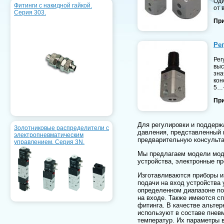
Оди
Фитинги с накидной гайкой.
от 
Серия 303.
При
Ре
Рег
выс
зна
кон
5…+
При
Для регулировки и поддерж
Золотниковые распределители с
давления, представленный 
электропневматическим
предварительную консульта
управлением. Серия 3N.
Мы предлагаем модели моду
устройства, электронные п
Изготавливаются приборы и
подачи на вход устройства
определенном диапазоне по
на входе. Также имеются с
фитинга. В качестве альте
используют в составе пнев
температур. Их параметры 