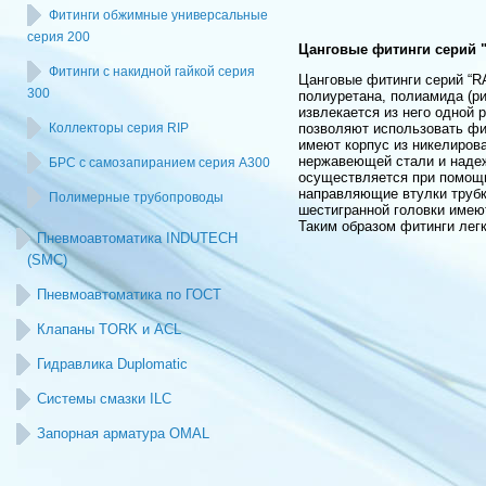
Фитинги обжимные универсальные
серия 200
Цанговые фитинги серий "R
Фитинги с накидной гайкой серия
Цанговые фитинги серий “R
300
полиуретана, полиамида (ри
извлекается из него одной 
Коллекторы серия RIP
позволяют использовать фи
имеют корпус из никелирова
нержавеющей стали и надеж
БРС с самозапиранием серия А300
осуществляется при помощи
направляющие втулки трубк
Полимерные трубопроводы
шестигранной головки имею
Таким образом фитинги лег
Пневмоавтоматика INDUTECH
(SMC)
Пневмоавтоматика по ГОСТ
Клапаны TORK и ACL
Гидравлика Duplomatic
Системы смазки ILC
Запорная арматура OMAL