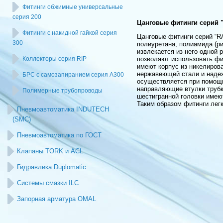
Фитинги обжимные универсальные
серия 200
Цанговые фитинги серий "R
Фитинги с накидной гайкой серия
Цанговые фитинги серий “R
300
полиуретана, полиамида (ри
извлекается из него одной 
Коллекторы серия RIP
позволяют использовать фи
имеют корпус из никелирова
нержавеющей стали и надеж
БРС с самозапиранием серия А300
осуществляется при помощи
направляющие втулки трубк
Полимерные трубопроводы
шестигранной головки имею
Таким образом фитинги лег
Пневмоавтоматика INDUTECH
(SMC)
Пневмоавтоматика по ГОСТ
Клапаны TORK и ACL
Гидравлика Duplomatic
Системы смазки ILC
Запорная арматура OMAL