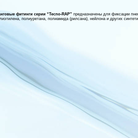
нговые фитинги серии “Tecno-RAP”
предназначены для фиксации пнев
лиэтилена, полиуретана, полиамида (рилсана), нейлона и других синтет