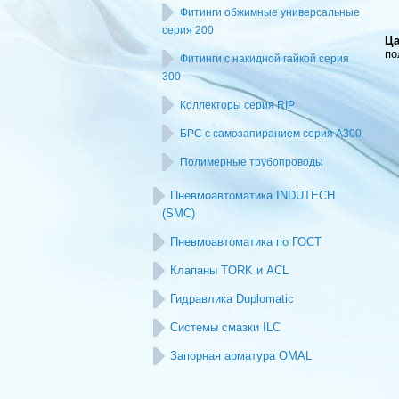
Фитинги обжимные универсальные
серия 200
Ца
по
Фитинги с накидной гайкой серия
300
Коллекторы серия RIP
БРС с самозапиранием серия А300
Полимерные трубопроводы
Пневмоавтоматика INDUTECH
(SMC)
Пневмоавтоматика по ГОСТ
Клапаны TORK и ACL
Гидравлика Duplomatic
Системы смазки ILC
Запорная арматура OMAL