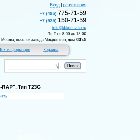
Вход
|
регистрация
775-71-59
+7 (495)
150-71-59
+7 (925)
info@kbkpnevmo.ru
Пн-Пт c 8-00 до 18-00
г. Москва, поселок завода Мосрентген, дом 33Гс5
Тех. информация
Корзина
-RAP". Тип T23G
чать