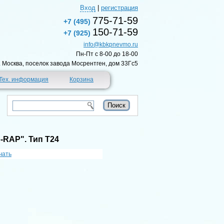
Вход
|
регистрация
775-71-59
+7 (495)
150-71-59
+7 (925)
info@kbkpnevmo.ru
Пн-Пт c 8-00 до 18-00
г. Москва, поселок завода Мосрентген, дом 33Гс5
Тех. информация
Корзина
-RAP". Тип T24
чать