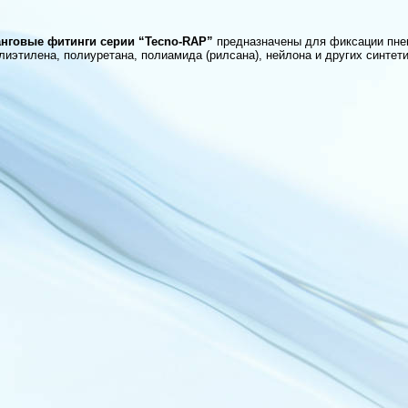
нговые фитинги серии “Tecno-RAP”
предназначены для фиксации пнев
лиэтилена, полиуретана, полиамида (рилсана), нейлона и других синтет