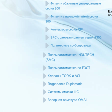
Фитинги обжимные универсальные
серия 200
Ца
по
Фитинги с накидной гайкой серия
300
Коллекторы серия RIP
БРС с самозапиранием серия А300
Полимерные трубопроводы
Пневмоавтоматика INDUTECH
(SMC)
Пневмоавтоматика по ГОСТ
Клапаны TORK и ACL
Гидравлика Duplomatic
Системы смазки ILC
Запорная арматура OMAL