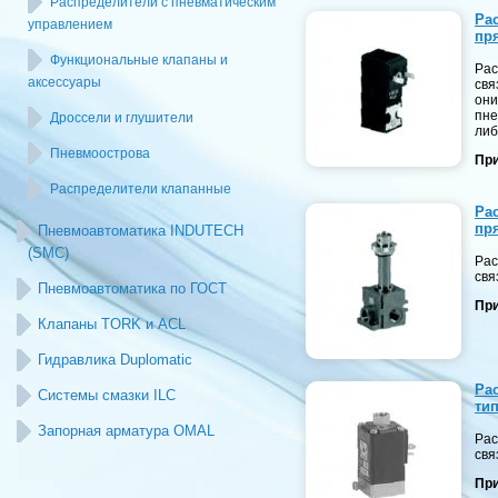
Распределители с пневматическим
Ра
управлением
пр
Функциональные клапаны и
Рас
аксессуары
свя
они
пне
Дроссели и глушители
либ
Пневмоострова
При
Распределители клапанные
Ра
пр
Пневмоавтоматика INDUTECH
(SMC)
Рас
свя
Пневмоавтоматика по ГОСТ
При
Клапаны TORK и ACL
Гидравлика Duplomatic
Ра
Системы смазки ILC
тип
Запорная арматура OMAL
Рас
свя
При