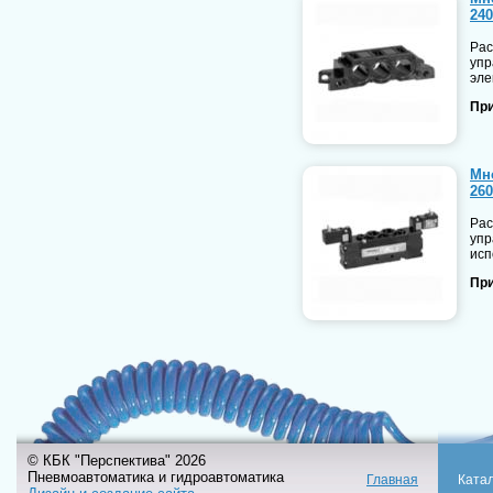
24
Рас
упр
эле
При
Мн
26
Рас
упр
исп
При
© КБК "Перспектива" 2026
Пневмоавтоматика и гидроавтоматика
Главная
Ката