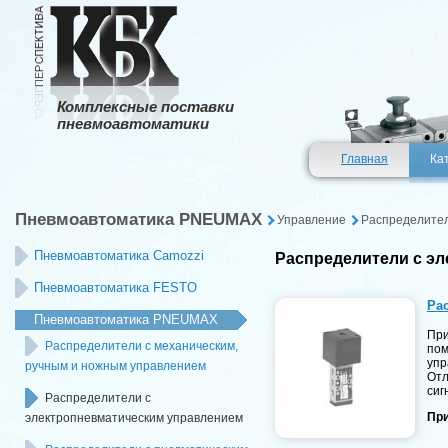
Комплексные поставки
пневмоавтоматики
Главная
Ка
Пневмоавтоматика PNEUMAX
Управление
Распределител
Пневмоавтоматика Camozzi
Распределители с э
Пневмоавтоматика FESTO
Ра
Пневмоавтоматика PNEUMAX
При
Распределители с механическим,
пом
упр
ручным и ножным управлением
Отл
сиг
Распределители с
При
электропневматическим управлением