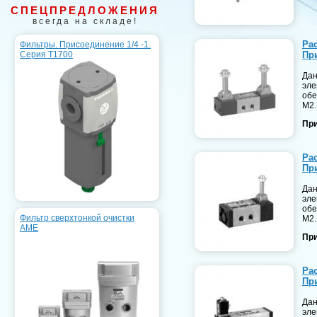
СПЕЦПРЕДЛОЖЕНИЯ
всегда на складе!
Ра
Фильтры. Присоединение 1/4 -1.
Серия T1700
При
Дан
эле
обе
М2.
При
Ра
При
Дан
эле
обе
Фильтр сверхтонкой очистки
М2.
AME
При
Ра
При
Дан
эле