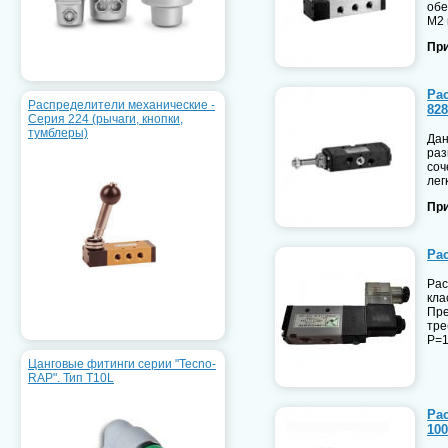
обе
М2 
При
Ра
Распределители механические -
828
Серия 224 (рычаги, кнопки,
тумблеры)
Дан
раз
соч
лег
При
Ра
Рас
кла
Пре
тре
Р=1
Цанговые фитинги серии "Tecno-
RAP". Тип T10L
Ра
10