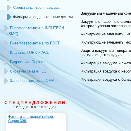
Средства контроля вакуума
Вакуумный чашечный фил
Фильтры и соединительные детали
Вакуумные чашечные фильтр
контроля уровня загрязнени
Пневмоавтоматика INDUTECH
(SMC)
Фильтрующие элементы, изг
Фильтрующие элементы можн
Пневмоавтоматика по ГОСТ
Защита вакуумных генерато
Клапаны TORK и ACL
поступающего воздуха.
Гидравлика Duplomatic
Фильтрация вакуума и сжато
Системы смазки ILC
Фильтрация воздуха с небо
Фильтрация воздуха с боль
Запорная арматура OMAL
СПЕЦПРЕДЛОЖЕНИЯ
всегда на складе!
Фитинги с накидной гайкой.
Серия 306.