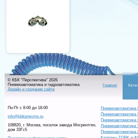
© КБК "Перспектива" 2026
Пневмоавтоматика и гидроавтоматика
Главная
Ката
Дизайн и создание сайта
Пн-Пт c 8-00 до 18-00
Пневмоавтоматика 
Пневмоавтоматика
info@kbkpnevmo.ru
Пневмоавтоматик
108820, г. Москва, поселок завода Мосрентген,
Пневмоавтоматика
дом 33Гс5
Пневмоавтоматика 
Клапаны TORK и A