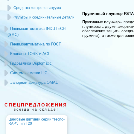
Средства контроля вакуума
Пружинный плунжер FSTA
Фильтры и соединительные детали
Пружинные плунжеры предст
плунжеры с двумя амортиз
Пневмоавтоматика INDUTECH
обеспечения защиты соедин
(SMC)
пружины), а также для равн
Пневмоавтоматика по ГОСТ
Клапаны TORK и ACL
Гидравлика Duplomatic
Системы смазки ILC
Запорная арматура OMAL
СПЕЦПРЕДЛОЖЕНИЯ
всегда на складе!
Цанговые фитинги серии "Tecno-
RAP". Тип T20