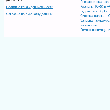
дом 33Гс5
Пневмоавтоматика 
Клапаны TORK и A
Политика конфиденциальности
Гидравлика Duploma
Согласие на обработку данных
Система смазки IL
Запорная арматур
Инжиниринг
Ремонт пневмоцил