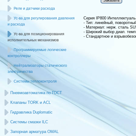
Реле и датчики расхода
Серия IP800 Интеллектуаль
Ус-ва для регулирования давления
- Тип: линейный, поворотны
и расхода
- Материал: нерж. сталь S
- Широкий выбор диап. темп
Ус-ва для позиционирования
- Стандартное и взрывобез
исполнительных механизмов
Программируемые логические
контроллеры
Нейтрализаторы статического
электричества
Системы теплоконтроля
Пневмоавтоматика по ГОСТ
Клапаны TORK и ACL
Гидравлика Duplomatic
Системы смазки ILC
Запорная арматура OMAL