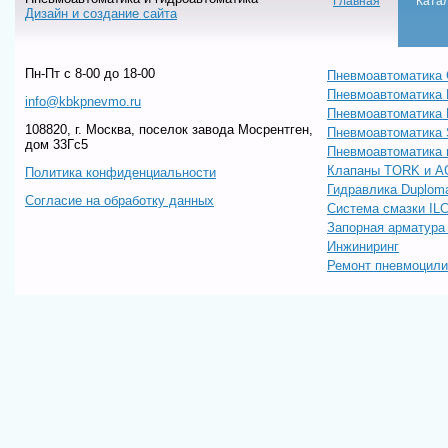
Главная
Ката
Дизайн и создание сайта
Пн-Пт c 8-00 до 18-00
Пневмоавтоматика 
Пневмоавтоматика
info@kbkpnevmo.ru
Пневмоавтоматик
108820, г. Москва, поселок завода Мосрентген,
Пневмоавтоматика
дом 33Гс5
Пневмоавтоматика 
Клапаны TORK и A
Политика конфиденциальности
Гидравлика Duploma
Согласие на обработку данных
Система смазки IL
Запорная арматур
Инжиниринг
Ремонт пневмоцил