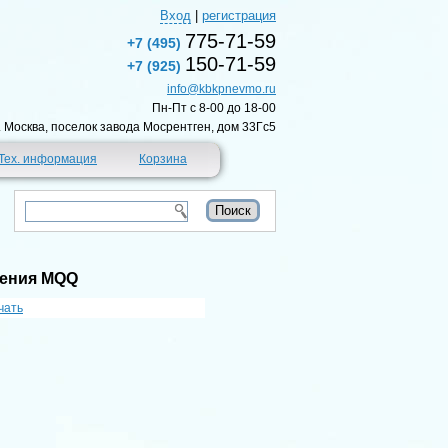
Вход
|
регистрация
775-71-59
+7 (495)
150-71-59
+7 (925)
info@kbkpnevmo.ru
Пн-Пт c 8-00 до 18-00
г. Москва, поселок завода Мосрентген, дом 33Гс5
Тех. информация
Корзина
рения MQQ
чать