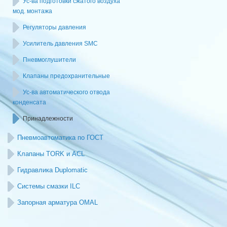
Ус-ва подготовки сжатого воздуха
мод. монтажа
Регуляторы давления
Усилитель давления SMC
Пневмоглушители
Клапаны предохранительные
Ус-ва автоматического отвода
конденсата
Принадлежности
Пневмоавтоматика по ГОСТ
Клапаны TORK и ACL
Гидравлика Duplomatic
Системы смазки ILC
Запорная арматура OMAL