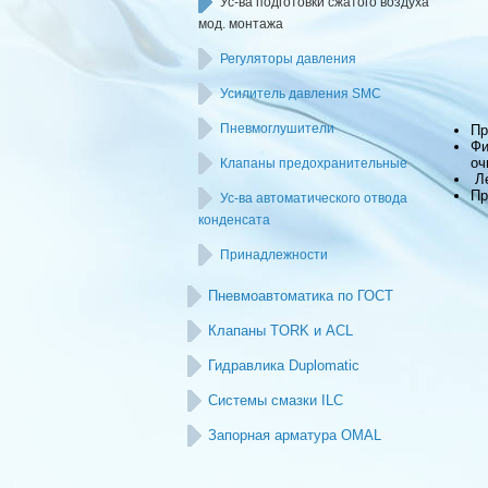
Ус-ва подготовки сжатого воздуха
мод. монтажа
Регуляторы давления
Усилитель давления SMC
Пневмоглушители
Пр
Фи
оч
Клапаны предохранительные
Ле
Пр
Ус-ва автоматического отвода
конденсата
Принадлежности
Пневмоавтоматика по ГОСТ
Клапаны TORK и ACL
Гидравлика Duplomatic
Системы смазки ILC
Запорная арматура OMAL