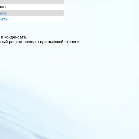
нат
чать
чать
 и конденсата.
нный расход воздуха при высокой степени