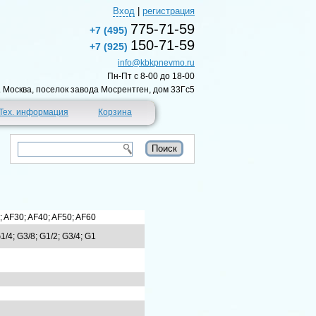
Вход
|
регистрация
775-71-59
+7 (495)
150-71-59
+7 (925)
info@kbkpnevmo.ru
Пн-Пт c 8-00 до 18-00
г. Москва, поселок завода Мосрентген, дом 33Гс5
Тех. информация
Корзина
; AF30; AF40; AF50; AF60
1/4; G3/8; G1/2; G3/4; G1