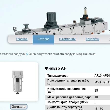
Главная
Каталог
О компании
Контакты
а сжатого воздуха
Ус-ва подготовки сжатого воздуха мод. монтажа
Фильтр AF
Типоразмеры:
AF10; AF20
Присоединительная резьба,
М5; G1/8; G
G:
Испытательное давление
15
,бар:
Макс. рабочее давление, бар:
10
Тонкость фильтрации (мкм):
5
Диапазон температуры
-5 - 60