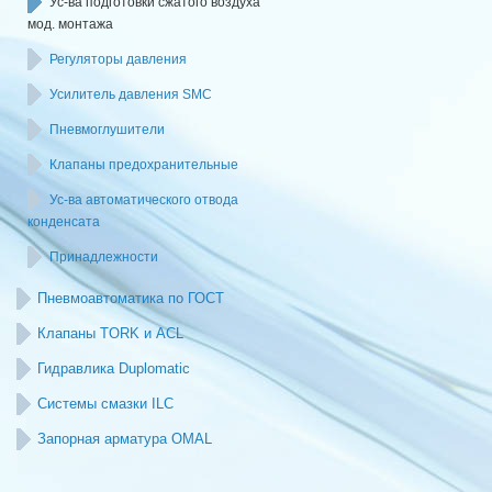
Ус-ва подготовки сжатого воздуха
мод. монтажа
Регуляторы давления
Усилитель давления SMC
Пневмоглушители
Клапаны предохранительные
Ус-ва автоматического отвода
конденсата
Принадлежности
Пневмоавтоматика по ГОСТ
Клапаны TORK и ACL
Гидравлика Duplomatic
Системы смазки ILC
Запорная арматура OMAL