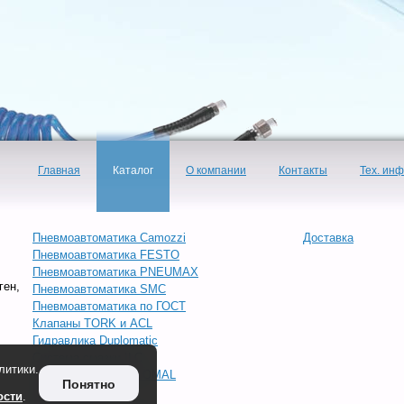
Главная
Каталог
О компании
Контакты
Тех. ин
Пневмоавтоматика Camozzi
Доставка
Пневмоавтоматика FESTO
Пневмоавтоматика PNEUMAX
ген,
Пневмоавтоматика SMC
Пневмоавтоматика по ГОСТ
Клапаны TORK и ACL
Гидравлика Duplomatic
Система смазки ILC
литики.
Запорная арматура OMAL
Понятно
Инжиниринг
ости
.