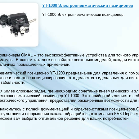
YT-1000 Электропневматический позиционер
YT-1000 Электропневматический позиционер.
зиционеры OMAL – это высокоэффективные устройства для точного упр
матуры. В нашем каталоге вы найдете несколько моделей, каждая из к
зличных промышленных применений.
евматический позиционер YT-1200 предназначен для управления с помо
чное и надежное позиционирование, что делает его идеальным для систе
стабильности.
я более сложных задач, где необходимо сочетание пневматических и эл
ектропневматический позиционер YT-1000. Этот прибор объединяет в се
ектрического управления, предоставляя расширенные возможности для 
накомьтесь с полной документацией и характеристиками позиционеров 
нсультации и оформления заказа, обращайтесь в компанию КБК Перспект
можем вам выбрать оптимальное решение для ваших потребностей.