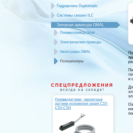
Гидравлика Duplomatic
Системы смазки ILC
Запорная арматура OMAL
Пневмопривод Omal
Электрические приводы
Аксессуары OMAL
По
ар
Позиционеры
ра
Пн
то
и 
СПЕЦПРЕДЛОЖЕНИЯ
Дл
всегда на складе!
эл
эл
Пневмодатчики - магнитные
датчики положения серия CST-
Оз
CSV-CSH
ко
по