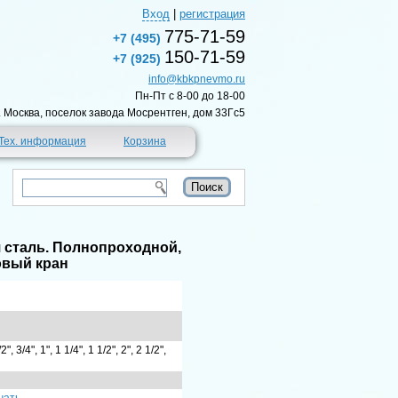
Вход
|
регистрация
775-71-59
+7 (495)
150-71-59
+7 (925)
info@kbkpnevmo.ru
Пн-Пт c 8-00 до 18-00
г. Москва, поселок завода Мосрентген, дом 33Гс5
Тех. информация
Корзина
я сталь. Полнопроходной,
овый кран
/2", 3/4", 1", 1 1/4", 1 1/2", 2", 2 1/2",