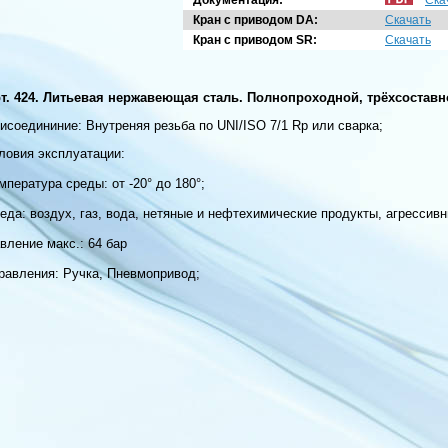
Документация:
Ска
Кран с приводом DA:
Скачать
Кран с приводом SR:
Скачать
т. 424. Литьевая нержавеющая сталь. Полнопроходной, трёхсостав
исоедининие: Внутреняя резьба по UNI/ISO 7/1 Rp или сварка;
ловия эксплуатации:
мпература среды: от -20° до 180°;
еда: воздух, газ, вода, нетяные и нефтехимические продукты, агрессив
вление макс.: 64 бар
равления: Ручка, Пневмопривод;