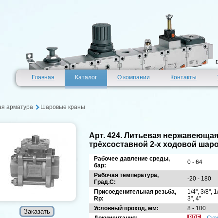
Главная
Каталог
О компании
Контакты
ая арматура
Шаровые краны
Арт. 424. Литьевая нержавеюща
трёхсоставной 2-х ходовой шар
Рабочее давление среды,
0 - 64
бар:
Рабочая температура,
-20 - 180
Град.С:
Присоеденительная резьба,
1/4", 3/8", 1
Rp:
3", 4"
Условный проход, мм:
8 - 100