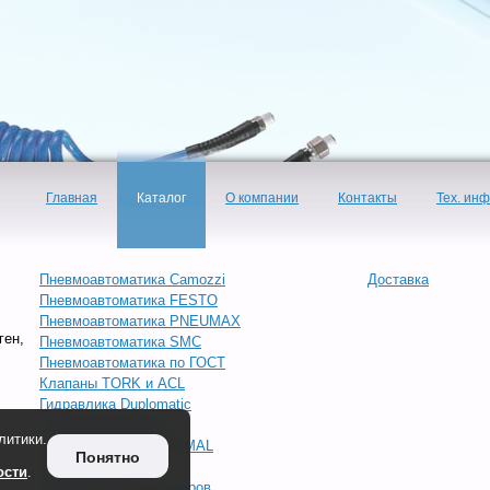
Главная
Каталог
О компании
Контакты
Тех. ин
Пневмоавтоматика Camozzi
Доставка
Пневмоавтоматика FESTO
Пневмоавтоматика PNEUMAX
ген,
Пневмоавтоматика SMC
Пневмоавтоматика по ГОСТ
Клапаны TORK и ACL
Гидравлика Duplomatic
Система смазки ILC
литики.
Запорная арматура OMAL
Понятно
Инжиниринг
ости
.
Ремонт пневмоцилиндров