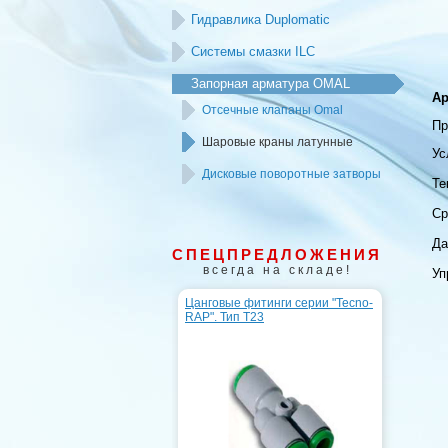
Гидравлика Duplomatic
Системы смазки ILC
Запорная арматура OMAL
Ар
Отсечные клапаны Omal
Пр
Шаровые краны латунные
Ус
Дисковые поворотные затворы
Те
Ср
Да
СПЕЦПРЕДЛОЖЕНИЯ
всегда на складе!
Уп
Цанговые фитинги серии "Tecno-
RAP". Тип T23