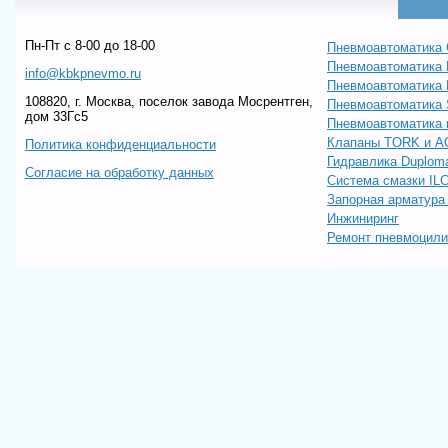
Пн-Пт c 8-00 до 18-00
Пневмоавтоматика 
Пневмоавтоматика
info@kbkpnevmo.ru
Пневмоавтоматик
108820, г. Москва, поселок завода Мосрентген,
Пневмоавтоматика
дом 33Гс5
Пневмоавтоматика 
Клапаны TORK и A
Политика конфиденциальности
Гидравлика Duploma
Согласие на обработку данных
Система смазки IL
Запорная арматур
Инжиниринг
Ремонт пневмоцил