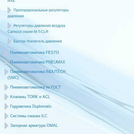
NXE
Пропорциональные регуляторы
давления
Регуляторы давления воздуха
Camozzi серии M-T-CLR
Бустер-Усилитель давления
Пневмоавтоматика FESTO
Пневмоавтоматика PNEUMAX
Пневмоавтоматика INDUTECH
(SMC)
Пневмоавтоматика по ГОСТ
Клапаны TORK и ACL
Гидравлика Duplomatic
Системы смазки ILC
Запорная арматура OMAL