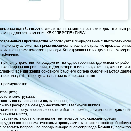
евмоприводы Camozzi отличаются высоким качеством и достаточным рес
нам предлагает компания КБК "ПЕРСПЕКТИВА".
современном производстве используется оборудование с высокотехноло
нкционалу элементы, применяющиеся в разных отраслях промышленнос
зличные пневматические приводы. Конструкционно их делят на: мембран
льфонные.
 принципу действия их разделяют на односторонние, где основной рабо
лько в одном направлении, а для возврата используются пружины или и
следних все движения основного рабочего органа обеспечиваются давл
еньев могут быть поступательными или поворотными.
 преимущества:
незащита;
остота конструкции;
гкость использования и подключения;
льшой ресурс работы (до нескольких миллионов циклов);
зможность регулировки скорости работы с помощью изменения давления
большая масса;
чувствительность к перепадам температуры окружающей среды.
орудование с пневматическими приводами отличается простотой обслу
с остались вопросы по поводу выбора пневмопривода Камоцци, свяжите