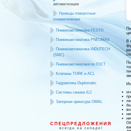
автоматизации
Приводы поворотные
пневматические
Пн
Пневмоавтоматика FESTO
це
Пневмоавтоматика PNEUMAX
В 
фу
Пневмоавтоматика INDUTECH
ра
си
(SMC)
По
Пневмоавтоматика по ГОСТ
то
по
Клапаны TORK и ACL
зв
Гидравлика Duplomatic
Их
ог
Системы смазки ILC
пр
ле
Запорная арматура OMAL
бо
во
не
не
Об
СПЕЦПРЕДЛОЖЕНИЯ
ва
всегда на складе!