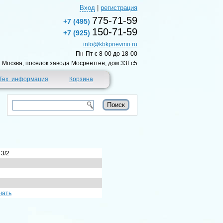
Вход
|
регистрация
775-71-59
+7 (495)
150-71-59
+7 (925)
info@kbkpnevmo.ru
Пн-Пт c 8-00 до 18-00
г. Москва, поселок завода Мосрентген, дом 33Гс5
Тех. информация
Корзина
 3/2
чать