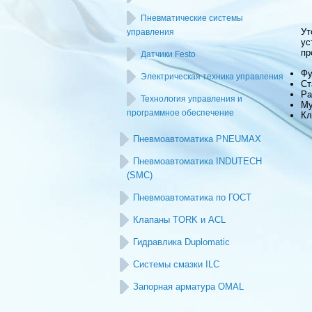
Пневматические системы
Ут
управления
ус
пр
Датчики Festo
Фу
Электрическая техника управления
Ст
Ра
Технология управления и
Му
программное обеспечение
Кл
Пневмоавтоматика PNEUMAX
Пневмоавтоматика INDUTECH
(SMC)
Пневмоавтоматика по ГОСТ
Клапаны TORK и ACL
Гидравлика Duplomatic
Системы смазки ILC
Запорная арматура OMAL