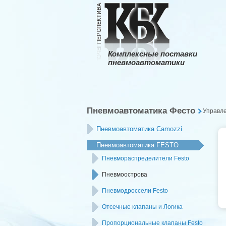
Комплексные поставки
пневмоавтоматики
Пневмоавтоматика Фесто
Управл
Пневмоавтоматика Camozzi
Пневмоавтоматика FESTO
Пневмораспределители Festo
Пневмоострова
Пневмодроссели Festo
Отсечные клапаны и Логика
Пропорциональные клапаны Festo