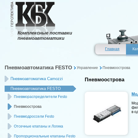
Комплексные поставки
пневмоавтоматики
Главная
Ка
Пневмоавтоматика FESTO
Управление
Пневмоострова
Пневмоавтоматика Camozzi
Пневмоострова
Пневмоавтоматика FESTO
Мо
Пневмораспределители Festo
Мод
Пневмоострова
фил
в о
Пневмодроссели Festo
Отсечные клапаны и Логика
Пропорциональные клапаны Festo