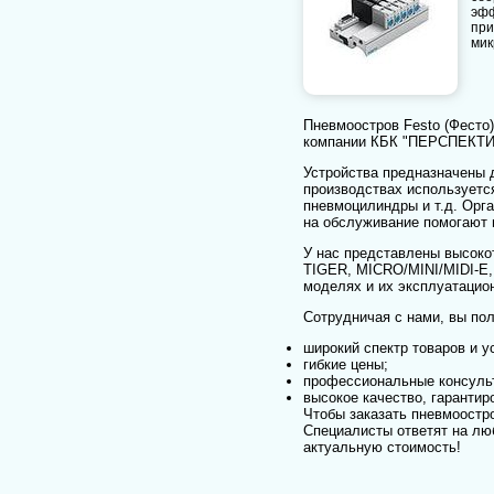
эфф
при
мик
Пневмоостров Festo (Фесто
компании КБК "ПЕРСПЕКТИВ
Устройства предназначены д
производствах используетс
пневмоцилиндры и т.д. Орг
на обслуживание помогают 
У нас представлены высоко
TIGER, MICRO/MINI/MIDI-E,
моделях и их эксплуатацио
Сотрудничая с нами, вы пол
широкий спектр товаров и у
гибкие цены;
профессиональные консуль
высокое качество, гаранти
Чтобы заказать пневмоостро
Специалисты ответят на лю
актуальную стоимость!