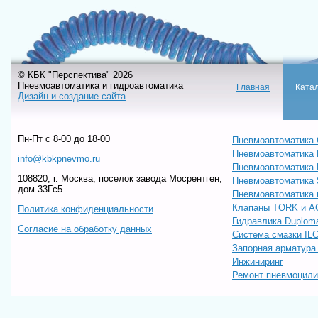
© КБК "Перспектива" 2026
Пневмоавтоматика и гидроавтоматика
Главная
Ката
Дизайн и создание сайта
Пн-Пт c 8-00 до 18-00
Пневмоавтоматика 
Пневмоавтоматика
info@kbkpnevmo.ru
Пневмоавтоматик
108820, г. Москва, поселок завода Мосрентген,
Пневмоавтоматика
дом 33Гс5
Пневмоавтоматика 
Клапаны TORK и A
Политика конфиденциальности
Гидравлика Duploma
Согласие на обработку данных
Система смазки IL
Запорная арматур
Инжиниринг
Ремонт пневмоцил