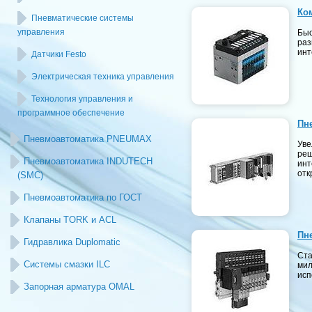
Ко
Пневматические системы
управления
Быс
раз
инт
Датчики Festo
Электрическая техника управления
Технология управления и
программное обеспечение
Пн
Пневмоавтоматика PNEUMAX
Уве
реш
Пневмоавтоматика INDUTECH
инт
отк
(SMC)
Пневмоавтоматика по ГОСТ
Клапаны TORK и ACL
Пн
Гидравлика Duplomatic
Ста
Системы смазки ILC
мил
исп
Запорная арматура OMAL