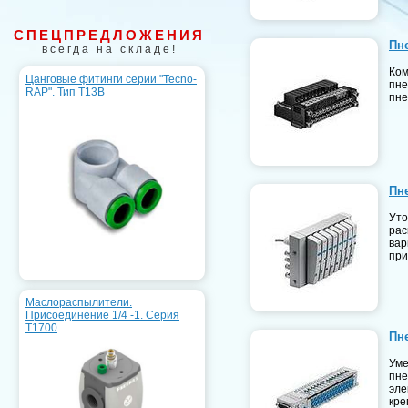
СПЕЦПРЕДЛОЖЕНИЯ
Пн
всегда на складе!
Ком
Цанговые фитинги серии "Tecno-
пне
RAP". Тип T13B
пне
Пн
Уто
рас
вар
при
Маслораспылители.
Присоединение 1/4 -1. Серия
T1700
Пн
Уме
пне
эле
кре