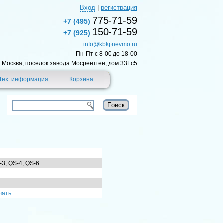
Вход
|
регистрация
775-71-59
+7 (495)
150-71-59
+7 (925)
info@kbkpnevmo.ru
Пн-Пт c 8-00 до 18-00
г. Москва, поселок завода Мосрентген, дом 33Гс5
Тех. информация
Корзина
-3, QS-4, QS-6
чать