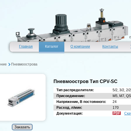
Главная
Каталог
О компании
Контакты
ение
Пневмоострова
Пневмоостров Tип CPV-SC
Тип распределителя:
5/2, 3/2, 2/2
Присоединение:
M5, M7, QS
Напряжение, В постоянного:
24
Расход, л/мин:
170
Документация:
Ска