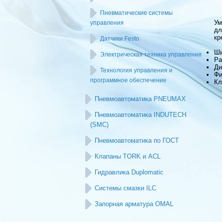
Пневматические системы
Ум
управления
дл
кр
Датчики Festo
Ши
Электрическая техника управления
Ра
Ди
Технология управления и
Фи
программное обеспечение
Кл
Пневмоавтоматика PNEUMAX
Пневмоавтоматика INDUTECH
(SMC)
Пневмоавтоматика по ГОСТ
Клапаны TORK и ACL
Гидравлика Duplomatic
Системы смазки ILC
Запорная арматура OMAL