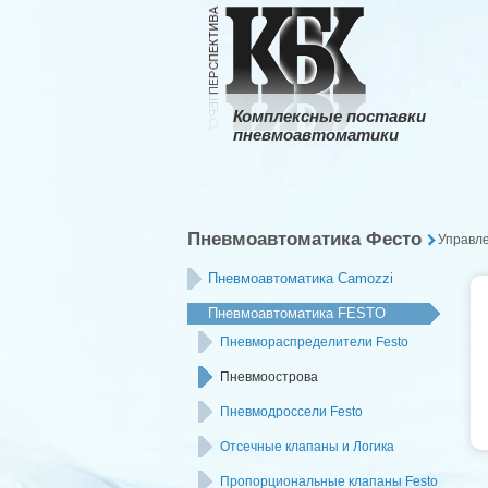
Комплексные поставки
пневмоавтоматики
Пневмоавтоматика Фесто
Управл
Пневмоавтоматика Camozzi
Пневмоавтоматика FESTO
Пневмораспределители Festo
Пневмоострова
Пневмодроссели Festo
Отсечные клапаны и Логика
Пропорциональные клапаны Festo