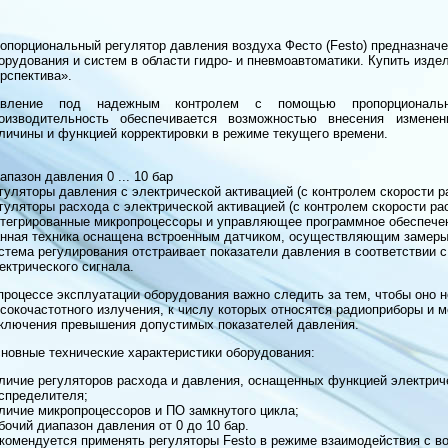
опорциональный регулятор давления воздуха Фесто (Festo) предназнач
орудования и систем в области гидро- и пневмоавтоматики. Купить изде
рспектива».
авление под надежным контролем с помощью пропорциональн
оизводительность обеспечивается возможностью внесения измене
личины и функцией корректировки в режиме текущего времени.
апазон давления 0 ... 10 бар
гуляторы давления с электрической активацией (с контролем скорости 
гуляторы расхода с электрической активацией (с контролем скорости ра
тегрированные микропроцессоры и управляющее программное обеспечен
нная техника оснащена встроенным датчиком, осуществляющим замеры 
стема регулирования отстраивает показатели давления в соответствии
ектрического сигнала.
процессе эксплуатации оборудования важно следить за тем, чтобы оно 
сокочастотного излучения, к числу которых относятся радиоприборы и
ключения превышения допустимых показателей давления.
новные технические характеристики оборудования:
личие регуляторов расхода и давления, оснащенных функцией электриче
спределителя;
личие микропроцессоров и ПО замкнутого цикла;
бочий диапазон давления от 0 до 10 бар.
комендуется применять регуляторы Festo в режиме взаимодействия с во