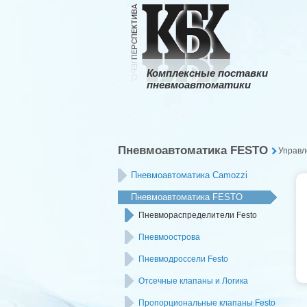
Комплексные поставки
пневмоавтоматики
Пневмоавтоматика FESTO
Управл
Пневмоавтоматика Camozzi
Пневмоавтоматика FESTO
Пневмораспределители Festo
Пневмоострова
Пневмодроссели Festo
Отсечные клапаны и Логика
Пропорциональные клапаны Festo