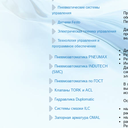
Пневматические системы
Пр
управления
об
Пе
Датчики Festo
Д
Электрическая техника управления
пр
ве
Технология управления и
программное обеспечение
Ди
Ре
Пневмоавтоматика PNEUMAX
Ре
Ин
Пневмоавтоматика INDUTECH
Да
(SMC)
си
эл
Пневмоавтоматика по ГОСТ
В 
вы
Клапаны TORK и ACL
ис
Гидравлика Duplomatic
Ос
Системы смазки ILC
на
ра
на
Запорная арматура OMAL
ра
Ре