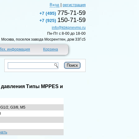
Вход
|
регистрация
775-71-59
+7 (495)
150-71-59
+7 (925)
info@kbkpnevmo.ru
Пн-Пт c 8-00 до 18-00
г. Москва, поселок завода Мосрентген, дом 33Гс5
Тех. информация
Корзина
 давления Tипы MPPES и
 G1/2, G3/8, M5
0
чать