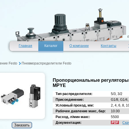
Главная
Каталог
О компании
Контакты
ение Festo
Пневмораспределители Festo
Пропорциональные регуляторы
MPYE
Тип распределителя:
5/3, 3/2
Присоединение:
G1/8, G1/4,
Условный проход, мм:
2, 4, 6, 8, 1
Рабочее давление макс, бар:
10.00
Расход, л/мин макс:
5500
Документация:
Ска