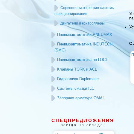
Сервопневматические системы
Ун
позиционирования
па
Двигатели и контроллеры
Ус
Пневмоавтоматика PNEUMAX
С 
Пневмоавтоматика INDUTECH
(SMC)
П
Пневмоавтоматика по ГОСТ
Клапаны TORK и ACL
Гидравлика Duplomatic
Системы смазки ILC
Запорная арматура OMAL
СПЕЦПРЕДЛОЖЕНИЯ
всегда на складе!