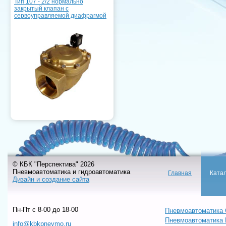
Тип 107 - 2/2 нормально
закрытый клапан с
сервоуправляемой диафрагмой
© КБК "Перспектива" 2026
Пневмоавтоматика и гидроавтоматика
Главная
Ката
Дизайн и создание сайта
Пн-Пт c 8-00 до 18-00
Пневмоавтоматика 
Пневмоавтоматика
info@kbkpnevmo.ru