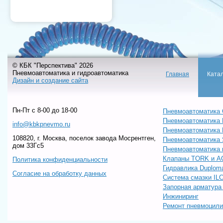
© КБК "Перспектива" 2026
Пневмоавтоматика и гидроавтоматика
Главная
Ката
Дизайн и создание сайта
Пн-Пт c 8-00 до 18-00
Пневмоавтоматика 
Пневмоавтоматика
info@kbkpnevmo.ru
Пневмоавтоматик
108820, г. Москва, поселок завода Мосрентген,
Пневмоавтоматика
дом 33Гс5
Пневмоавтоматика 
Клапаны TORK и A
Политика конфиденциальности
Гидравлика Duploma
Согласие на обработку данных
Система смазки IL
Запорная арматур
Инжиниринг
Ремонт пневмоцил