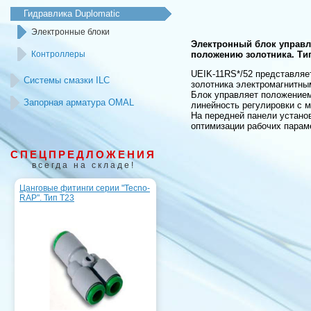
Гидравлика Duplomatic
Электронные блоки
Электронный блок управл
Контроллеры
положению золотника. Ти
UEIK-11RS*/52 представляе
Системы смазки ILC
золотника электромагнитны
Блок управляет положением
Запорная арматура OMAL
линейность регулировки с 
На передней панели устано
оптимизации рабочих парам
СПЕЦПРЕДЛОЖЕНИЯ
всегда на складе!
Цанговые фитинги серии "Tecno-
RAP". Тип T23