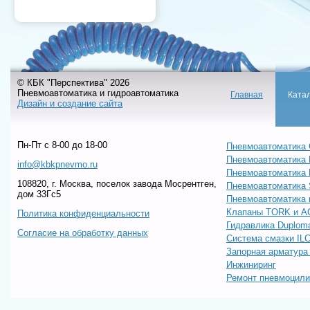
© КБК "Перспектива" 2026
Пневмоавтоматика и гидроавтоматика
Главная
Ката
Дизайн и создание сайта
Пн-Пт c 8-00 до 18-00
Пневмоавтоматика 
Пневмоавтоматика
info@kbkpnevmo.ru
Пневмоавтоматик
108820, г. Москва, поселок завода Мосрентген,
Пневмоавтоматика
дом 33Гс5
Пневмоавтоматика 
Клапаны TORK и A
Политика конфиденциальности
Гидравлика Duploma
Согласие на обработку данных
Система смазки IL
Запорная арматур
Инжиниринг
Ремонт пневмоцил