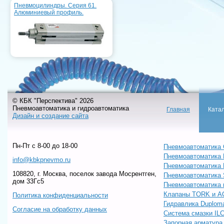
Пневмоцилиндры. Серия 61.
Алюминиевый профиль.
© КБК "Перспектива" 2026
Пневмоавтоматика и гидроавтоматика
Главная
Ката
Дизайн и создание сайта
Пн-Пт c 8-00 до 18-00
Пневмоавтоматика 
Пневмоавтоматика
info@kbkpnevmo.ru
Пневмоавтоматик
108820, г. Москва, поселок завода Мосрентген,
Пневмоавтоматика
дом 33Гс5
Пневмоавтоматика 
Клапаны TORK и A
Политика конфиденциальности
Гидравлика Duploma
Согласие на обработку данных
Система смазки IL
Запорная арматур